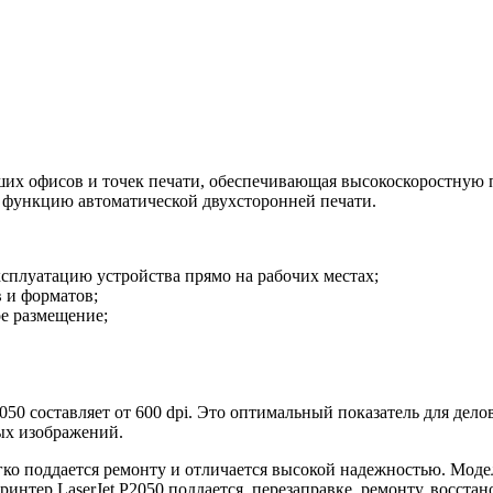
ьших офисов и точек печати, обеспечивающая высокоскоростную 
е функцию автоматической двухсторонней печати.
плуатацию устройства прямо на рабочих местах;
в и форматов;
е размещение;
050 составляет от 600 dpi. Это оптимальный показатель для дело
ых изображений.
егко поддается ремонту и отличается высокой надежностью. Мод
интер LaserJet P2050 поддается, перезаправке, ремонту, восста