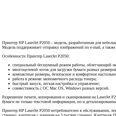
Принтер HP LaserJet P2050 – модель, разработанная для небол
Модель поддерживает отправку изображений по e-mail, а такж
Особенности Принтер LaserJet P2050:
специальный бесшумный режим работы, облегчающий экс
многоцелевой лоток для загрузки бумаги разных размеро
компактные размеры, безопасное и комфортное настольно
работа в режиме экономичного расхода тонера;
быстрый запуск, легкая настройка и управление;
совместимость с ОС Mac OS, Windows разных версий.
Разрешение печати, копирования и сканирования на LaserJet P2
бумаги не только текстовой информации, но и детализированн
Принтер HP LaserJet P2050 нетребователен в обслуживании, л
страниц, картридж с тонером на 3 тысячи страниц. Картридж Пр