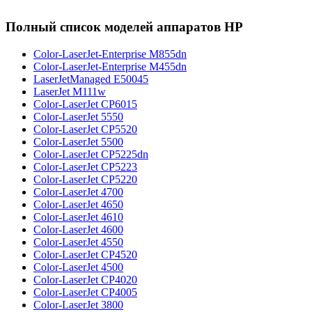
Полный список моделей аппаратов HP
Color-LaserJet-Enterprise M855dn
Color-LaserJet-Enterprise M455dn
LaserJetManaged E50045
LaserJet M111w
Color-LaserJet CP6015
Color-LaserJet 5550
Color-LaserJet CP5520
Color-LaserJet 5500
Color-LaserJet CP5225dn
Color-LaserJet CP5223
Color-LaserJet CP5220
Color-LaserJet 4700
Color-LaserJet 4650
Color-LaserJet 4610
Color-LaserJet 4600
Color-LaserJet 4550
Color-LaserJet CP4520
Color-LaserJet 4500
Color-LaserJet CP4020
Color-LaserJet CP4005
Color-LaserJet 3800