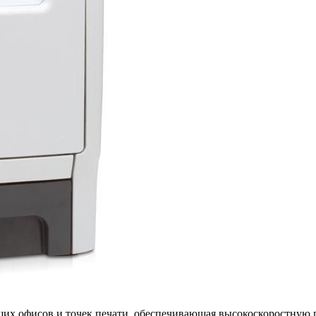
ьших офисов и точек печати, обеспечивающая высокоскоростную 