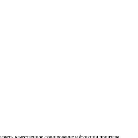
печать, качественное сканирование и функции принтера.