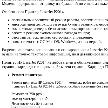
Модель поддерживает отправку изображений по e-mail, а такж
Особенности Принтер LaserJet P2014:
специальный бесшумный режим работы, облегчающий экс
многоцелевой лоток для загрузки бумаги разных размеро
компактные размеры, безопасное и комфортное настольно
работа в режиме экономичного расхода тонера;
быстрый запуск, легкая настройка и управление;
совместимость с ОС Mac OS, Windows разных версий.
Разрешение печати, копирования и сканирования на LaserJet P2
бумаги не только текстовой информации, но и детализированн
Принтер HP LaserJet P2014 нетребователен в обслуживании, л
страниц, картридж с тонером на 3 тысячи страниц. Картридж Пр
Ремонт принтера
Ремонт принтера HP LaserJet P2014 — комплекс работ по устране
принтера HP LaserJet P2014 в работоспособное состояние без з
Ремонт от 750 руб.
Выезд мастера : 500 ₽
Диагностика : бесплатно