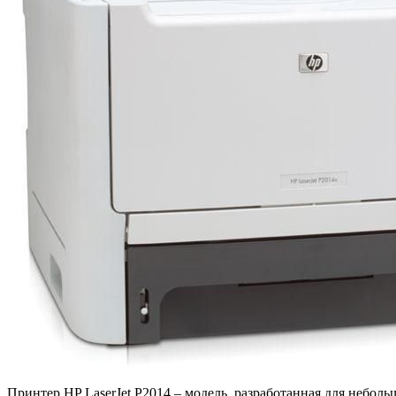
Принтер HP LaserJet P2014 – модель, разработанная для небол