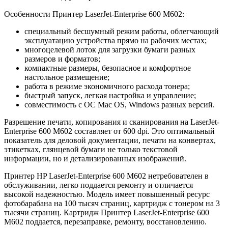
Особенности Принтер LaserJet-Enterprise 600 M602:
специальный бесшумный режим работы, облегчающий
эксплуатацию устройства прямо на рабочих местах;
многоцелевой лоток для загрузки бумаги разных
размеров и форматов;
компактные размеры, безопасное и комфортное
настольное размещение;
работа в режиме экономичного расхода тонера;
быстрый запуск, легкая настройка и управление;
совместимость с ОС Mac OS, Windows разных версий.
Разрешение печати, копирования и сканирования на LaserJet-
Enterprise 600 M602 составляет от 600 dpi. Это оптимальный
показатель для деловой документации, печати на конвертах,
этикетках, глянцевой бумаги не только текстовой
информации, но и детализированных изображений.
Принтер HP LaserJet-Enterprise 600 M602 нетребователен в
обслуживании, легко поддается ремонту и отличается
высокой надежностью. Модель имеет повышенный ресурс
фотобарабана на 100 тысяч страниц, картридж с тонером на 3
тысячи страниц. Картридж Принтер LaserJet-Enterprise 600
M602 поддается, перезаправке, ремонту, восстановлению.