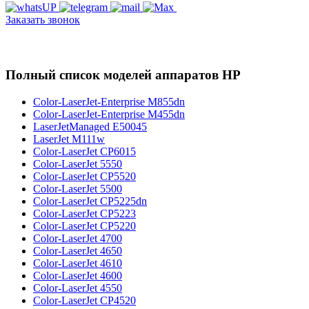
Заказать звонок
Полный список моделей аппаратов HP
Color-LaserJet-Enterprise M855dn
Color-LaserJet-Enterprise M455dn
LaserJetManaged E50045
LaserJet M111w
Color-LaserJet CP6015
Color-LaserJet 5550
Color-LaserJet CP5520
Color-LaserJet 5500
Color-LaserJet CP5225dn
Color-LaserJet CP5223
Color-LaserJet CP5220
Color-LaserJet 4700
Color-LaserJet 4650
Color-LaserJet 4610
Color-LaserJet 4600
Color-LaserJet 4550
Color-LaserJet CP4520