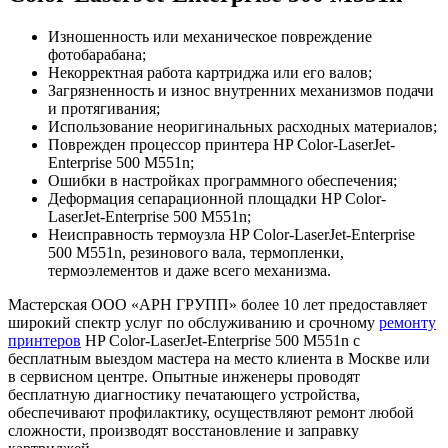
Изношенность или механическое повреждение
фотобарабана;
Некорректная работа картриджа или его валов;
Загрязненность и износ внутренних механизмов подачи
и протягивания;
Использование неоригинальных расходных материалов;
Поврежден процессор принтера HP Color-LaserJet-
Enterprise 500 M551n;
Ошибки в настройках программного обеспечения;
Деформация сепарационной площадки HP Color-
LaserJet-Enterprise 500 M551n;
Неисправность термоузла HP Color-LaserJet-Enterprise
500 M551n, резинового вала, термопленки,
термоэлементов и даже всего механизма.
Мастерская ООО «АРН ГРУПП» более 10 лет предоставляет
широкий спектр услуг по обслуживанию и срочному
ремонту
принтеров
HP Color-LaserJet-Enterprise 500 M551n с
бесплатным выездом мастера на место клиента в Москве или
в сервисном центре. Опытные инженеры проводят
бесплатную диагностику печатающего устройства,
обеспечивают профилактику, осуществляют ремонт любой
сложности, производят восстановление и заправку