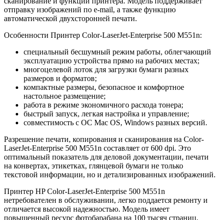
сканирование и функции принтера. Модель поддерживает
отправку изображений по e-mail, а также функцию
автоматической двухсторонней печати.
Особенности Принтер Color-LaserJet-Enterprise 500 M551n:
специальный бесшумный режим работы, облегчающий
эксплуатацию устройства прямо на рабочих местах;
многоцелевой лоток для загрузки бумаги разных
размеров и форматов;
компактные размеры, безопасное и комфортное
настольное размещение;
работа в режиме экономичного расхода тонера;
быстрый запуск, легкая настройка и управление;
совместимость с ОС Mac OS, Windows разных версий.
Разрешение печати, копирования и сканирования на Color-
LaserJet-Enterprise 500 M551n составляет от 600 dpi. Это
оптимальный показатель для деловой документации, печати
на конвертах, этикетках, глянцевой бумаги не только
текстовой информации, но и детализированных изображений.
Принтер HP Color-LaserJet-Enterprise 500 M551n
нетребователен в обслуживании, легко поддается ремонту и
отличается высокой надежностью. Модель имеет
повышенный ресурс фотобарабана на 100 тысяч страниц,