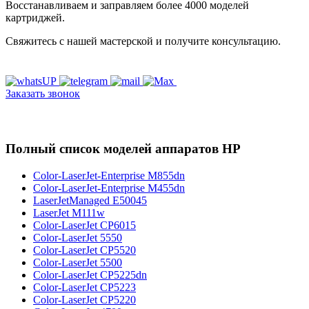
Восстанавливаем и заправляем более 4000 моделей
картриджей.
Свяжитесь с нашей мастерской и получите консультацию.
Заказать звонок
Полный список моделей аппаратов HP
Color-LaserJet-Enterprise M855dn
Color-LaserJet-Enterprise M455dn
LaserJetManaged E50045
LaserJet M111w
Color-LaserJet CP6015
Color-LaserJet 5550
Color-LaserJet CP5520
Color-LaserJet 5500
Color-LaserJet CP5225dn
Color-LaserJet CP5223
Color-LaserJet CP5220