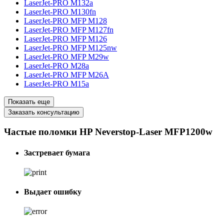
LaserJet-PRO M132a
LaserJet-PRO M130fn
LaserJet-PRO MFP M128
LaserJet-PRO MFP M127fn
LaserJet-PRO MFP M126
LaserJet-PRO MFP M125nw
LaserJet-PRO MFP M29w
LaserJet-PRO M28a
LaserJet-PRO MFP M26A
LaserJet-PRO M15a
Показать еще
Заказать консультацию
Частые поломки HP Neverstop-Laser MFP1200w
Застревает бумага
Выдает ошибку