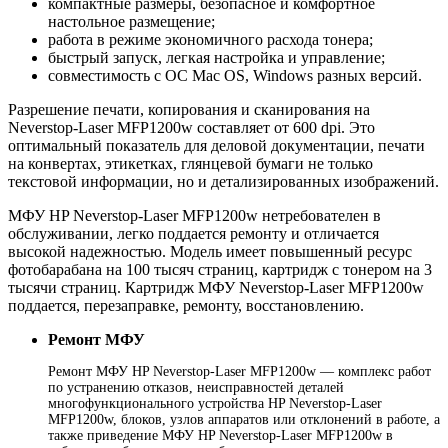
компактные размеры, безопасное и комфортное
настольное размещение;
работа в режиме экономичного расхода тонера;
быстрый запуск, легкая настройка и управление;
совместимость с ОС Mac OS, Windows разных версий.
Разрешение печати, копирования и сканирования на
Neverstop-Laser MFP1200w составляет от 600 dpi. Это
оптимальный показатель для деловой документации, печати
на конвертах, этикетках, глянцевой бумаги не только
текстовой информации, но и детализированных изображений.
МФУ HP Neverstop-Laser MFP1200w нетребователен в
обслуживании, легко поддается ремонту и отличается
высокой надежностью. Модель имеет повышенный ресурс
фотобарабана на 100 тысяч страниц, картридж с тонером на 3
тысячи страниц. Картридж МФУ Neverstop-Laser MFP1200w
поддается, перезаправке, ремонту, восстановлению.
Ремонт МФУ
Ремонт МФУ HP Neverstop-Laser MFP1200w — комплекс работ
по устранению отказов, неисправностей деталей
многофункционального устройства HP Neverstop-Laser
MFP1200w, блоков, узлов аппаратов или отклонений в работе, а
также приведение МФУ HP Neverstop-Laser MFP1200w в