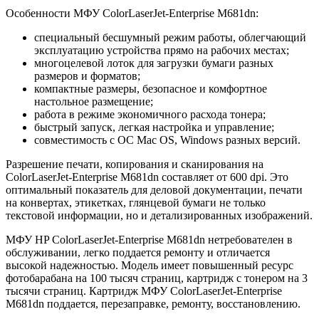
Особенности МФУ ColorLaserJet-Enterprise M681dn:
специальный бесшумный режим работы, облегчающий
эксплуатацию устройства прямо на рабочих местах;
многоцелевой лоток для загрузки бумаги разных
размеров и форматов;
компактные размеры, безопасное и комфортное
настольное размещение;
работа в режиме экономичного расхода тонера;
быстрый запуск, легкая настройка и управление;
совместимость с ОС Mac OS, Windows разных версий.
Разрешение печати, копирования и сканирования на
ColorLaserJet-Enterprise M681dn составляет от 600 dpi. Это
оптимальный показатель для деловой документации, печати
на конвертах, этикетках, глянцевой бумаги не только
текстовой информации, но и детализированных изображений.
МФУ HP ColorLaserJet-Enterprise M681dn нетребователен в
обслуживании, легко поддается ремонту и отличается
высокой надежностью. Модель имеет повышенный ресурс
фотобарабана на 100 тысяч страниц, картридж с тонером на 3
тысячи страниц. Картридж МФУ ColorLaserJet-Enterprise
M681dn поддается, перезаправке, ремонту, восстановлению.