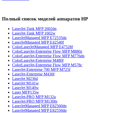
Полный список моделей аппаратов HP
LaserJet-Tank MFP 2602dn
LaserJet-Tank MFP 1602w
LaserJetManaged MFP E72535dn
LaserJetManaged MFP E42540f
ColorLaserJetManaged MFP E47528f
ColorLaserJet-Enterprise Flow MFP M880z
ColorLaserJet-Enterprise Flow MFP M776dn
ColorLaserJet-Enterprise M480f
ColorLaserJet-Enterprise Flow MFP M578с
LaserJet-Enterprise 700 MFP M725f
LaserJet-Enterprise M430f
LaserJet M236d
LaserJet M141w
LaserJet M140w
Laser MFP135w
LaserJet-PRO MFP M132a
LaserJet-PRO MFP M130fn
LaserJetManaged MFP E82560dn
LaserJetManaged MFP E82550dn