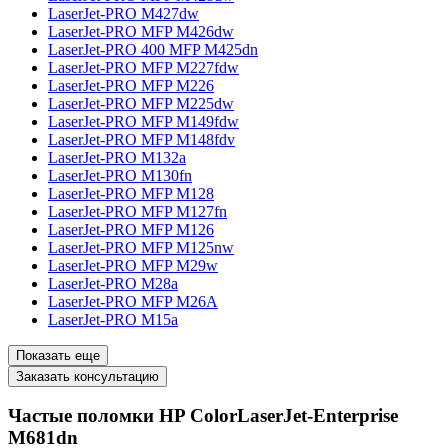
LaserJet-PRO M427dw
LaserJet-PRO MFP M426dw
LaserJet-PRO 400 MFP M425dn
LaserJet-PRO MFP M227fdw
LaserJet-PRO MFP M226
LaserJet-PRO MFP M225dw
LaserJet-PRO MFP M149fdw
LaserJet-PRO MFP M148fdv
LaserJet-PRO M132a
LaserJet-PRO M130fn
LaserJet-PRO MFP M128
LaserJet-PRO MFP M127fn
LaserJet-PRO MFP M126
LaserJet-PRO MFP M125nw
LaserJet-PRO MFP M29w
LaserJet-PRO M28a
LaserJet-PRO MFP M26A
LaserJet-PRO M15a
Показать еще
Заказать консультацию
Частые поломки HP ColorLaserJet-Enterprise
M681dn