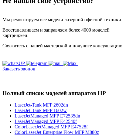
Не нашли своё устройство?
Мы ремонтируем все модели лазерной офисной техники.
Восстанавливаем и заправляем более 4000 моделей
картриджей.
Свяжитесь с нашей мастерской и получите консультацию.
Заказать звонок
Полный список моделей аппаратов HP
LaserJet-Tank MFP 2602dn
LaserJet-Tank MFP 1602w
LaserJetManaged MFP E72535dn
LaserJetManaged MFP E42540f
ColorLaserJetManaged MFP E47528f
ColorLaserJet-Enterprise Flow MFP M880z