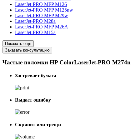
LaserJet-PRO MFP M126
LaserJet-PRO MFP M125nw
LaserJet-PRO MFP M29w
LaserJet-PRO M28a
LaserJet-PRO MFP M26A
LaserJet-PRO M15a
Показать еще
Заказать консультацию
Частые поломки HP ColorLaserJet-PRO M274n
Застревает бумага
Выдает ошибку
Скрипит или трещи