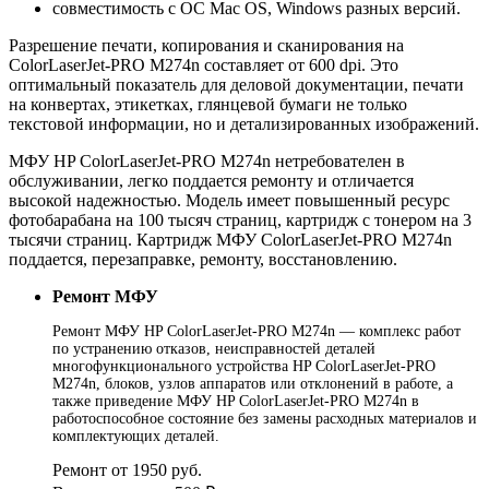
совместимость с ОС Mac OS, Windows разных версий.
Разрешение печати, копирования и сканирования на
ColorLaserJet-PRO M274n составляет от 600 dpi. Это
оптимальный показатель для деловой документации, печати
на конвертах, этикетках, глянцевой бумаги не только
текстовой информации, но и детализированных изображений.
МФУ HP ColorLaserJet-PRO M274n нетребователен в
обслуживании, легко поддается ремонту и отличается
высокой надежностью. Модель имеет повышенный ресурс
фотобарабана на 100 тысяч страниц, картридж с тонером на 3
тысячи страниц. Картридж МФУ ColorLaserJet-PRO M274n
поддается, перезаправке, ремонту, восстановлению.
Ремонт МФУ
Ремонт МФУ HP ColorLaserJet-PRO M274n — комплекс работ
по устранению отказов, неисправностей деталей
многофункционального устройства HP ColorLaserJet-PRO
M274n, блоков, узлов аппаратов или отклонений в работе, а
также приведение МФУ HP ColorLaserJet-PRO M274n в
работоспособное состояние без замены расходных материалов и
комплектующих деталей.
Ремонт от 1950 руб.