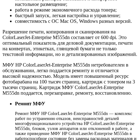
настольное размещение;
работа в режиме экономичного расхода тонера;
быстрый запуск, легкая настройка и управление;
совместимость с ОС Mac OS, Windows разных версий.
Разрешение печати, копирования и сканирования на
ColorLaserJet-Enterprise M555dn составляет от 600 dpi. Это
оптимальный показатель для деловой документации, печати
на конвертах, этикетках, глянцевой бумаги не только
текстовой информации, но и детализированных изображений.
МФУ HP ColorLaserJet-Enterprise M555dn нетребователен в
обслуживании, легко поддается ремонту и отличается
высокой надежностью. Модель имеет повышенный ресурс
фотобарабана на 100 тысяч страниц, картридж с тонером на 3
тысячи страниц. Картридж МФУ ColorLaserJet-Enterprise
M555dn поддается, перезаправке, ремонту, восстановлению.
Ремонт МФУ
Ремонт МФУ HP ColorLaserJet-Enterprise M555dn — комплекс
работ по устранению отказов, неисправностей деталей
многофункционального устройства HP ColorLaserJet-Enterprise
M555dn, блоков, узлов аппаратов или отклонений в работе, а
также приведение МФУ HP ColorLaserJet-Enterprise M555dn в
работоспособное состояние без замены расходных материалов и