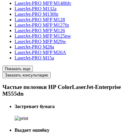
LaserJet-PRO MFP M148fdv
LaserJet-PRO M132a
LaserJet-PRO M130fn
LaserJet-PRO MFP M128
LaserJet-PRO MFP M127fn
LaserJet-PRO MFP M126
LaserJet-PRO MFP M125nw
LaserJet-PRO MFP M29w
LaserJet-PRO M28a
LaserJet-PRO MFP M26A
LaserJet-PRO M15a
Показать еще
Заказать консультацию
Частые поломки HP ColorLaserJet-Enterprise
M555dn
Застревает бумага
Выдает ошибку