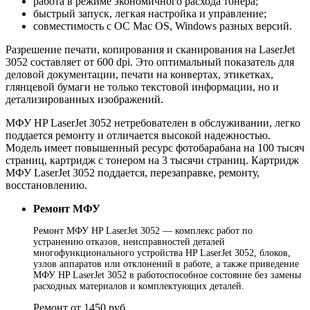
работа в режиме экономичного расхода тонера;
быстрый запуск, легкая настройка и управление;
совместимость с ОС Mac OS, Windows разных версий.
Разрешение печати, копирования и сканирования на LaserJet
3052 составляет от 600 dpi. Это оптимальный показатель для
деловой документации, печати на конвертах, этикетках,
глянцевой бумаги не только текстовой информации, но и
детализированных изображений.
МФУ HP LaserJet 3052 нетребователен в обслуживании, легко
поддается ремонту и отличается высокой надежностью.
Модель имеет повышенный ресурс фотобарабана на 100 тысяч
страниц, картридж с тонером на 3 тысячи страниц. Картридж
МФУ LaserJet 3052 поддается, перезаправке, ремонту,
восстановлению.
Ремонт МФУ
Ремонт МФУ HP LaserJet 3052 — комплекс работ по
устранению отказов, неисправностей деталей
многофункционального устройства HP LaserJet 3052, блоков,
узлов аппаратов или отклонений в работе, а также приведение
МФУ HP LaserJet 3052 в работоспособное состояние без замены
расходных материалов и комплектующих деталей.
Ремонт от 1450 руб.