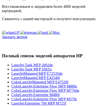
Восстанавливаем и заправляем более 4000 моделей
картриджей.
Свяжитесь с нашей мастерской и получите консультацию.
Заказать звонок
Полный список моделей аппаратов HP
LaserJet-Tank MFP 2602dn
LaserJet-Tank MFP 1602w
LaserJetManaged MFP E72535dn
LaserJetManaged MFP E42540f
ColorLaserJetManaged MFP E47528f
ColorLaserJet-Enterprise Flow MFP M880z
ColorLaserJet-Enterprise Flow MFP M776dn
ColorLaserJet-Enterprise M480f
ColorLaserJet-Enterprise Flow MFP M578с
LaserJet-Enterprise 700 MFP M725f