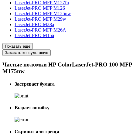
LaserJet-PRO MFP M127fn
LaserJet-PRO MFP M126
LaserJet-PRO MFP M125nw
LaserJet-PRO MFP M29w
LaserJet-PRO M28a
LaserJet-PRO MFP M26A
LaserJet-PRO M15a
Показать еще
Заказать консультацию
Частые поломки HP ColorLaserJet-PRO 100 MFP
M175nw
Застревает бумага
Выдает ошибку
Скрипит или трещи