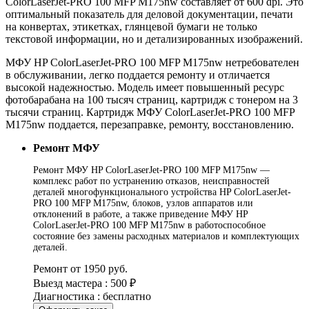
ColorLaserJet-PRO 100 MFP M175nw составляет от 600 dpi. Это
оптимальный показатель для деловой документации, печати
на конвертах, этикетках, глянцевой бумаги не только
текстовой информации, но и детализированных изображений.
МФУ HP ColorLaserJet-PRO 100 MFP M175nw нетребователен
в обслуживании, легко поддается ремонту и отличается
высокой надежностью. Модель имеет повышенный ресурс
фотобарабана на 100 тысяч страниц, картридж с тонером на 3
тысячи страниц. Картридж МФУ ColorLaserJet-PRO 100 MFP
M175nw поддается, перезаправке, ремонту, восстановлению.
Ремонт МФУ
Ремонт МФУ HP ColorLaserJet-PRO 100 MFP M175nw —
комплекс работ по устранению отказов, неисправностей
деталей многофункционального устройства HP ColorLaserJet-
PRO 100 MFP M175nw, блоков, узлов аппаратов или
отклонений в работе, а также приведение МФУ HP
ColorLaserJet-PRO 100 MFP M175nw в работоспособное
состояние без замены расходных материалов и комплектующих
деталей.
Ремонт от 1950 руб.
Выезд мастера : 500 ₽
Диагностика : бесплатно