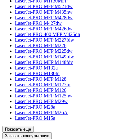
LaserJet-PRO M1130MFP
LaserJet-PRO MFP M521dw
LaserJet-PRO MFP M435nw
LaserJet-PRO MFP M428dw
LaserJet-PRO M427dw
LaserJet-PRO MFP M426dw
LaserJet-PRO 400 MFP M425dn
LaserJet-PRO MFP M227fdw
LaserJet-PRO MFP M226
LaserJet-PRO MFP M225dw
LaserJet-PRO MFP M149fdw
LaserJet-PRO MFP M148fdv
LaserJet-PRO M132a
LaserJet-PRO M130fn
LaserJet-PRO MFP M128
LaserJet-PRO MFP M127fn
LaserJet-PRO MFP M126
LaserJet-PRO MFP M125nw
LaserJet-PRO MFP M29w
LaserJet-PRO M28a
LaserJet-PRO MFP M26A
LaserJet-PRO M15a
Показать еще
Заказать консультацию