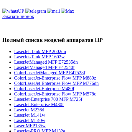
Заказать звонок
Полный список моделей аппаратов HP
LaserJet-Tank MFP 2602dn
LaserJet-Tank MFP 1602w
LaserJetManaged MFP E72535dn
LaserJetManaged MFP E42540f
ColorLaserJetManaged MFP E47528f
ColorLaserJet-Enterprise Flow MFP M880z
ColorLaserJet-Enterprise Flow MFP M776dn
ColorLaserJet-Enterprise M480f
ColorLaserJet-Enterprise Flow MFP M578с
LaserJet-Enterprise 700 MFP M725f
LaserJet-Enterprise M430f
LaserJet M236d
LaserJet M141w
LaserJet M140w
Laser MFP135w
LaserJet-PRO MFP M132a