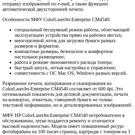
отправку изображений по e-mail, а также функцию
автоматической двухсторонней печати.
Особенности МФУ ColorLaserJet-Enterprise CM4540:
специальный бесшумный режим работы, облегчающий
эксплуатацию устройства прямо на рабочих местах;
многоцелевой лоток для загрузки бумаги разных
размеров и форматов;
компактные размеры, безопасное и комфортное
настольное размещение;
работа в режиме экономичного расхода тонера;
быстрый запуск, легкая настройка и управление;
совместимость с ОС Mac OS, Windows разных версий.
Разрешение печати, копирования и сканирования на
ColorLaserJet-Enterprise CM4540 составляет от 600 dpi. Это
оптимальный показатель для деловой документации, печати
на конвертах, этикетках, глянцевой бумаги не только
текстовой информации, но и детализированных изображений.
МФУ HP ColorLaserJet-Enterprise CM4540 нетребователен в
обслуживании, легко поддается ремонту и отличается
высокой надежностью. Модель имеет повышенный ресурс
фотобарабана на 100 тысяч страниц, картридж с тонером на 3