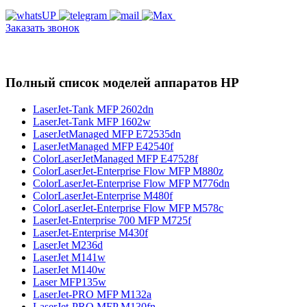
Заказать звонок
Полный список моделей аппаратов HP
LaserJet-Tank MFP 2602dn
LaserJet-Tank MFP 1602w
LaserJetManaged MFP E72535dn
LaserJetManaged MFP E42540f
ColorLaserJetManaged MFP E47528f
ColorLaserJet-Enterprise Flow MFP M880z
ColorLaserJet-Enterprise Flow MFP M776dn
ColorLaserJet-Enterprise M480f
ColorLaserJet-Enterprise Flow MFP M578с
LaserJet-Enterprise 700 MFP M725f
LaserJet-Enterprise M430f
LaserJet M236d
LaserJet M141w
LaserJet M140w
Laser MFP135w
LaserJet-PRO MFP M132a
LaserJet-PRO MFP M130fn