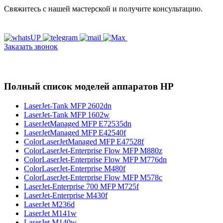
Свяжитесь с нашей мастерской и получите консультацию.
Заказать звонок
Полный список моделей аппаратов HP
LaserJet-Tank MFP 2602dn
LaserJet-Tank MFP 1602w
LaserJetManaged MFP E72535dn
LaserJetManaged MFP E42540f
ColorLaserJetManaged MFP E47528f
ColorLaserJet-Enterprise Flow MFP M880z
ColorLaserJet-Enterprise Flow MFP M776dn
ColorLaserJet-Enterprise M480f
ColorLaserJet-Enterprise Flow MFP M578с
LaserJet-Enterprise 700 MFP M725f
LaserJet-Enterprise M430f
LaserJet M236d
LaserJet M141w
LaserJet M140w