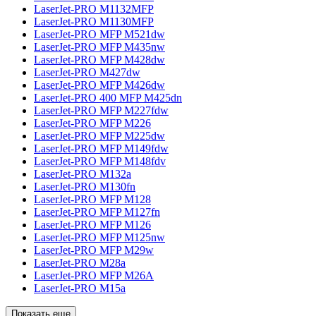
LaserJet-PRO M1132MFP
LaserJet-PRO M1130MFP
LaserJet-PRO MFP M521dw
LaserJet-PRO MFP M435nw
LaserJet-PRO MFP M428dw
LaserJet-PRO M427dw
LaserJet-PRO MFP M426dw
LaserJet-PRO 400 MFP M425dn
LaserJet-PRO MFP M227fdw
LaserJet-PRO MFP M226
LaserJet-PRO MFP M225dw
LaserJet-PRO MFP M149fdw
LaserJet-PRO MFP M148fdv
LaserJet-PRO M132a
LaserJet-PRO M130fn
LaserJet-PRO MFP M128
LaserJet-PRO MFP M127fn
LaserJet-PRO MFP M126
LaserJet-PRO MFP M125nw
LaserJet-PRO MFP M29w
LaserJet-PRO M28a
LaserJet-PRO MFP M26A
LaserJet-PRO M15a
Показать еще