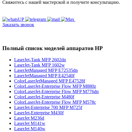
Свяжитесь с нашей мастерской и получите консультацию.
Заказать звонок
Полный список моделей аппаратов HP
LaserJet-Tank MFP 2602dn
LaserJet-Tank MFP 1602w
LaserJetManaged MFP E72535dn
LaserJetManaged MFP E42540f
ColorLaserJetManaged MFP E47528f
ColorLaserJet-Enterprise Flow MFP M880z
ColorLaserJet-Enterprise Flow MFP M776dn
ColorLaserJet-Enterprise M480f
ColorLaserJet-Enterprise Flow MFP M578с
LaserJet-Enterprise 700 MFP M725f
LaserJet-Enterprise M430f
LaserJet M236d
LaserJet M141w
LaserJet M140w