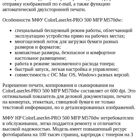
отправку изображений по e-mail, а также функцию
автоматической двухсторонней печати.
Особенности МФУ ColorLaserJet-PRO 500 MFP M570dw:
специальный бесшумный режим работы, облегчающий
эксплуатацию устройства прямо на рабочих местах;
многоцелевой лоток для загрузки бумаги разных
размеров и форматов;
компактные размеры, безопасное и комфортное
настольное размещение;
работа в режиме экономичного расхода тонера;
быстрый запуск, легкая настройка и управление;
совместимость с ОС Mac OS, Windows разных версий.
Разрешение печати, копирования и сканирования на
ColorLaserJet-PRO 500 MFP M570dw составляет от 600 dpi. Это
оптимальный показатель для деловой документации, печати
на конвертах, этикетках, глянцевой бумаги не только
текстовой информации, но и детализированных изображений.
МФУ HP ColorLaserJet-PRO 500 MFP M570dw нетребователен
в обслуживании, легко поддается ремонту и отличается
высокой надежностью. Модель имеет повышенный ресурс
фотобарабана на 100 тысяч страниц, картридж с тонером на 3