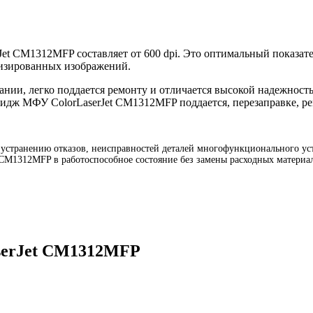
Jet CM1312MFP составляет от 600 dpi. Это оптимальный показате
лизированных изображений.
нии, легко поддается ремонту и отличается высокой надежност
тридж МФУ ColorLaserJet CM1312MFP поддается, перезаправке, р
странению отказов, неисправностей деталей многофункционального устр
t CM1312MFP в работоспособное состояние без замены расходных материа
serJet CM1312MFP