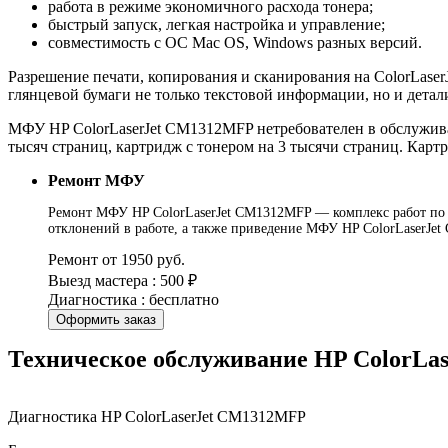
работа в режиме экономичного расхода тонера;
быстрый запуск, легкая настройка и управление;
совместимость с ОС Mac OS, Windows разных версий.
Разрешение печати, копирования и сканирования на ColorLaser
глянцевой бумаги не только текстовой информации, но и дета
МФУ HP ColorLaserJet CM1312MFP нетребователен в обслужива
тысяч страниц, картридж с тонером на 3 тысячи страниц. Кар
Ремонт МФУ
Ремонт МФУ HP ColorLaserJet CM1312MFP — комплекс работ по у
отклонений в работе, а также приведение МФУ HP ColorLaserJe
Ремонт от 1950 руб.
Выезд мастера : 500 ₽
Диагностика : бесплатно
Оформить заказ
Техническое обслуживание HP ColorLa
Диагностика HP ColorLaserJet CM1312MFP