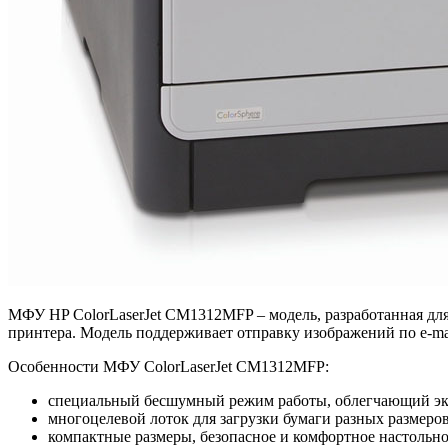
МФУ HP ColorLaserJet CM1312MFP – модель, разработанная дл
принтера. Модель поддерживает отправку изображений по e-ma
Особенности МФУ ColorLaserJet CM1312MFP:
специальный бесшумный режим работы, облегчающий экс
многоцелевой лоток для загрузки бумаги разных размеро
компактные размеры, безопасное и комфортное настольно