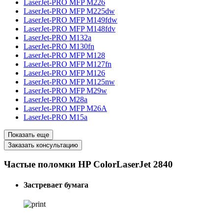
LaserJet-PRO MFP M226
LaserJet-PRO MFP M225dw
LaserJet-PRO MFP M149fdw
LaserJet-PRO MFP M148fdv
LaserJet-PRO M132a
LaserJet-PRO M130fn
LaserJet-PRO MFP M128
LaserJet-PRO MFP M127fn
LaserJet-PRO MFP M126
LaserJet-PRO MFP M125nw
LaserJet-PRO MFP M29w
LaserJet-PRO M28a
LaserJet-PRO MFP M26A
LaserJet-PRO M15a
Показать еще
Заказать консультацию
Частые поломки HP ColorLaserJet 2840
Застревает бумага