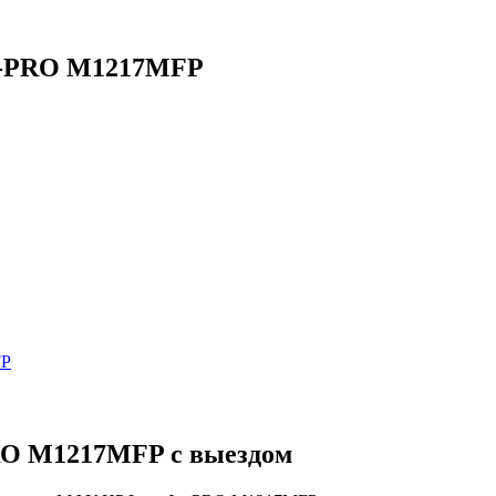
et-PRO M1217MFP
FP
RO M1217MFP с выездом