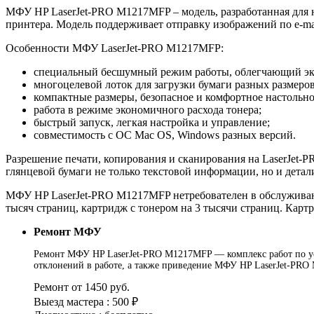
МФУ HP LaserJet-PRO M1217MFP – модель, разработанная для 
принтера. Модель поддерживает отправку изображений по e-ma
Особенности МФУ LaserJet-PRO M1217MFP:
специальный бесшумный режим работы, облегчающий экс
многоцелевой лоток для загрузки бумаги разных размеро
компактные размеры, безопасное и комфортное настольно
работа в режиме экономичного расхода тонера;
быстрый запуск, легкая настройка и управление;
совместимость с ОС Mac OS, Windows разных версий.
Разрешение печати, копирования и сканирования на LaserJet-P
глянцевой бумаги не только текстовой информации, но и дета
МФУ HP LaserJet-PRO M1217MFP нетребователен в обслуживани
тысяч страниц, картридж с тонером на 3 тысячи страниц. Кар
Ремонт МФУ
Ремонт МФУ HP LaserJet-PRO M1217MFP — комплекс работ по уст
отклонений в работе, а также приведение МФУ HP LaserJet-PRO
Ремонт от 1450 руб.
Выезд мастера : 500 ₽