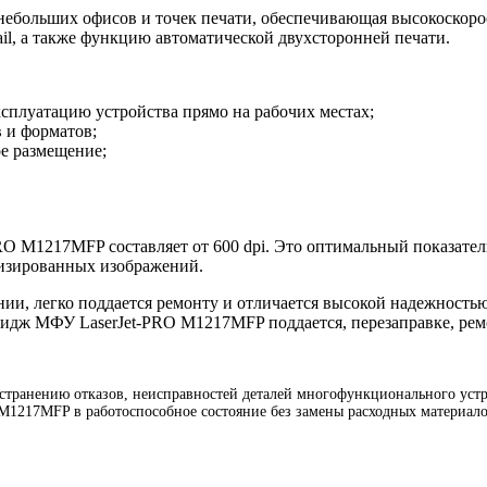
небольших офисов и точек печати, обеспечивающая высокоскоро
il, а также функцию автоматической двухсторонней печати.
плуатацию устройства прямо на рабочих местах;
в и форматов;
е размещение;
RO M1217MFP составляет от 600 dpi. Это оптимальный показатель
лизированных изображений.
и, легко поддается ремонту и отличается высокой надежность
тридж МФУ LaserJet-PRO M1217MFP поддается, перезаправке, рем
ранению отказов, неисправностей деталей многофункционального устро
 M1217MFP в работоспособное состояние без замены расходных материал