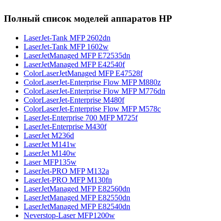
Полный список моделей аппаратов HP
LaserJet-Tank MFP 2602dn
LaserJet-Tank MFP 1602w
LaserJetManaged MFP E72535dn
LaserJetManaged MFP E42540f
ColorLaserJetManaged MFP E47528f
ColorLaserJet-Enterprise Flow MFP M880z
ColorLaserJet-Enterprise Flow MFP M776dn
ColorLaserJet-Enterprise M480f
ColorLaserJet-Enterprise Flow MFP M578с
LaserJet-Enterprise 700 MFP M725f
LaserJet-Enterprise M430f
LaserJet M236d
LaserJet M141w
LaserJet M140w
Laser MFP135w
LaserJet-PRO MFP M132a
LaserJet-PRO MFP M130fn
LaserJetManaged MFP E82560dn
LaserJetManaged MFP E82550dn
LaserJetManaged MFP E82540dn
Neverstop-Laser MFP1200w