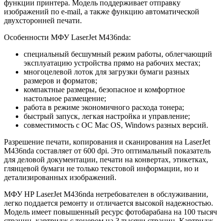
функции принтера. Модель поддерживает отправку
изображений по e-mail, а также функцию автоматической
двухсторонней печати.
Особенности МФУ LaserJet M436nda:
специальный бесшумный режим работы, облегчающий
эксплуатацию устройства прямо на рабочих местах;
многоцелевой лоток для загрузки бумаги разных
размеров и форматов;
компактные размеры, безопасное и комфортное
настольное размещение;
работа в режиме экономичного расхода тонера;
быстрый запуск, легкая настройка и управление;
совместимость с ОС Mac OS, Windows разных версий.
Разрешение печати, копирования и сканирования на LaserJet
M436nda составляет от 600 dpi. Это оптимальный показатель
для деловой документации, печати на конвертах, этикетках,
глянцевой бумаги не только текстовой информации, но и
детализированных изображений.
МФУ HP LaserJet M436nda нетребователен в обслуживании,
легко поддается ремонту и отличается высокой надежностью.
Модель имеет повышенный ресурс фотобарабана на 100 тысяч
страниц, картридж с тонером на 3 тысячи страниц. Картридж