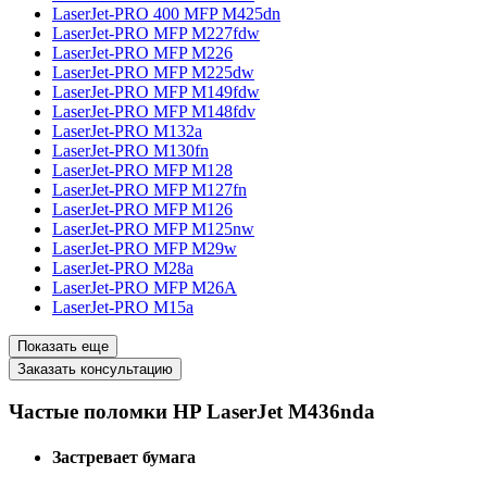
LaserJet-PRO 400 MFP M425dn
LaserJet-PRO MFP M227fdw
LaserJet-PRO MFP M226
LaserJet-PRO MFP M225dw
LaserJet-PRO MFP M149fdw
LaserJet-PRO MFP M148fdv
LaserJet-PRO M132a
LaserJet-PRO M130fn
LaserJet-PRO MFP M128
LaserJet-PRO MFP M127fn
LaserJet-PRO MFP M126
LaserJet-PRO MFP M125nw
LaserJet-PRO MFP M29w
LaserJet-PRO M28a
LaserJet-PRO MFP M26A
LaserJet-PRO M15a
Показать еще
Заказать консультацию
Частые поломки HP LaserJet M436nda
Застревает бумага