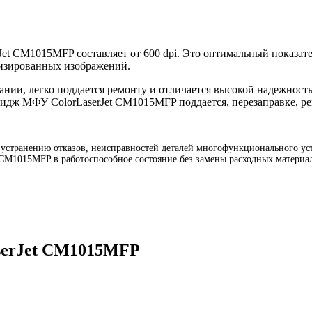
Jet CM1015MFP составляет от 600 dpi. Это оптимальный показате
лизированных изображений.
нии, легко поддается ремонту и отличается высокой надежност
тридж МФУ ColorLaserJet CM1015MFP поддается, перезаправке, р
странению отказов, неисправностей деталей многофункционального устр
t CM1015MFP в работоспособное состояние без замены расходных материа
serJet CM1015MFP