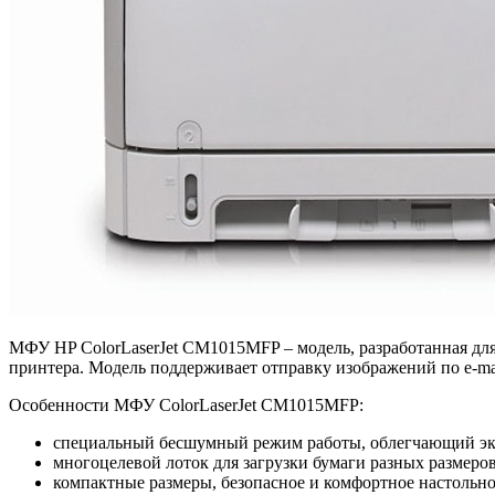
МФУ HP ColorLaserJet CM1015MFP – модель, разработанная дл
принтера. Модель поддерживает отправку изображений по e-ma
Особенности МФУ ColorLaserJet CM1015MFP:
специальный бесшумный режим работы, облегчающий экс
многоцелевой лоток для загрузки бумаги разных размеро
компактные размеры, безопасное и комфортное настольно