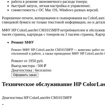
работа в режиме экономичного расхода тонера;
быстрый запуск, легкая настройка и управление;
совместимость с ОС Mac OS, Windows разных версий.
Разрешение печати, копирования и сканирования на ColorLaser
глянцевой бумаги не только текстовой информации, но и дета
МФУ HP ColorLaserJet CM1015MFP нетребователен в обслужива
тысяч страниц, картридж с тонером на 3 тысячи страниц. Кар
Ремонт МФУ
Ремонт МФУ HP ColorLaserJet CM1015MFP — комплекс работ по у
отклонений в работе, а также приведение МФУ HP ColorLaserJe
Ремонт от 1950 руб.
Выезд мастера : 500 ₽
Диагностика : бесплатно
Оформить заказ
Техническое обслуживание HP ColorLa
Диагностика HP ColorLaserJet CM1015MFP