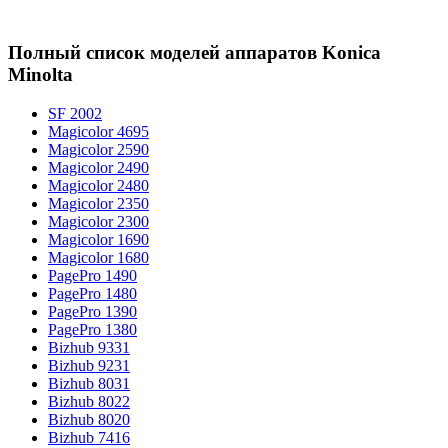
Полный список моделей аппаратов Konica
Minolta
SF 2002
Magicolor 4695
Magicolor 2590
Magicolor 2490
Magicolor 2480
Magicolor 2350
Magicolor 2300
Magicolor 1690
Magicolor 1680
PagePro 1490
PagePro 1480
PagePro 1390
PagePro 1380
Bizhub 9331
Bizhub 9231
Bizhub 8031
Bizhub 8022
Bizhub 8020
Bizhub 7416