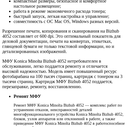
компактные размеры, безопасное и комфортное
настольное размещение;
работа в режиме экономичного расхода тонера;
быстрый запуск, легкая настройка и управление;
совместимость с ОС Mac OS, Windows разных версий.
Разрешение печати, копирования и сканирования на Bizhub
4052 составляет от 600 dpi. Это оптимальный показатель для
деловой документации, печати на конвертах, этикетках,
глянцевой бумаги не только текстовой информации, но и
детализированных изображений.
МФУ Konica Minolta Bizhub 4052 нетребователен в
обслуживании, легко поддается ремонту и отличается
высокой надежностью. Модель имеет повышенный ресурс
фотобарабана на 100 тысяч страниц, картридж с тонером на 3
тысячи страниц. Картридж МФУ Bizhub 4052 поддается,
перезаправке, ремонту, восстановлению.
Ремонт МФУ
Ремонт МФУ Konica Minolta Bizhub 4052 — комплекс работ по
устранению отказов, неисправностей деталей
многофункционального устройства Konica Minolta Bizhub 4052,
блоков, узлов аппаратов или отклонений в работе, а также
приведение МФУ Konica Minolta Bizhub 4052 в работоспособное