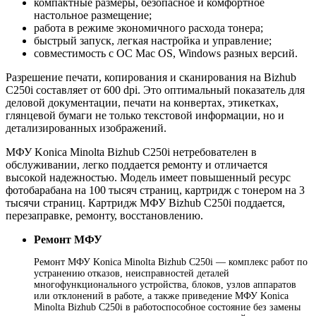
компактные размеры, безопасное и комфортное
настольное размещение;
работа в режиме экономичного расхода тонера;
быстрый запуск, легкая настройка и управление;
совместимость с ОС Mac OS, Windows разных версий.
Разрешение печати, копирования и сканирования на Bizhub
C250i составляет от 600 dpi. Это оптимальный показатель для
деловой документации, печати на конвертах, этикетках,
глянцевой бумаги не только текстовой информации, но и
детализированных изображений.
МФУ Konica Minolta Bizhub C250i нетребователен в
обслуживании, легко поддается ремонту и отличается
высокой надежностью. Модель имеет повышенный ресурс
фотобарабана на 100 тысяч страниц, картридж с тонером на 3
тысячи страниц. Картридж МФУ Bizhub C250i поддается,
перезаправке, ремонту, восстановлению.
Ремонт МФУ
Ремонт МФУ Konica Minolta Bizhub C250i — комплекс работ по
устранению отказов, неисправностей деталей
многофункционального устройства, блоков, узлов аппаратов
или отклонений в работе, а также приведение МФУ Konica
Minolta Bizhub C250i в работоспособное состояние без замены