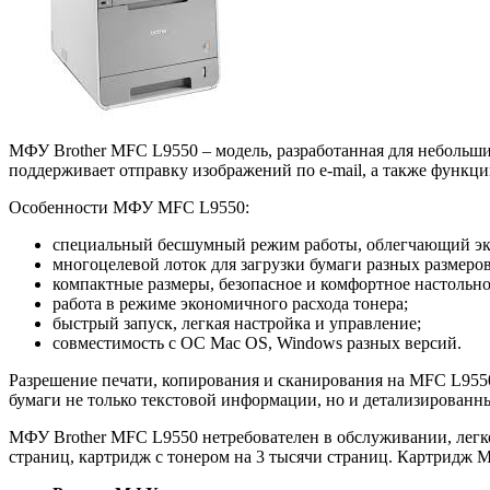
МФУ Brother MFC L9550 – модель, разработанная для небольши
поддерживает отправку изображений по e-mail, а также функц
Особенности МФУ MFC L9550:
специальный бесшумный режим работы, облегчающий экс
многоцелевой лоток для загрузки бумаги разных размеро
компактные размеры, безопасное и комфортное настольно
работа в режиме экономичного расхода тонера;
быстрый запуск, легкая настройка и управление;
совместимость с ОС Mac OS, Windows разных версий.
Разрешение печати, копирования и сканирования на MFC L9550 
бумаги не только текстовой информации, но и детализированн
МФУ Brother MFC L9550 нетребователен в обслуживании, легк
страниц, картридж с тонером на 3 тысячи страниц. Картридж 