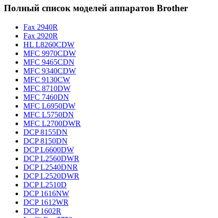
Полный список моделей аппаратов Brother
Fax 2940R
Fax 2920R
HL L8260CDW
MFC 9970CDW
MFC 9465CDN
MFC 9340CDW
MFC 9130CW
MFC 8710DW
MFC 7460DN
MFC L6950DW
MFC L5750DN
MFC L2700DWR
DCP 8155DN
DCP 8150DN
DCP L6600DW
DCP L2560DWR
DCP L2540DNR
DCP L2520DWR
DCP L2510D
DCP 1616NW
DCP 1612WR
DCP 1602R