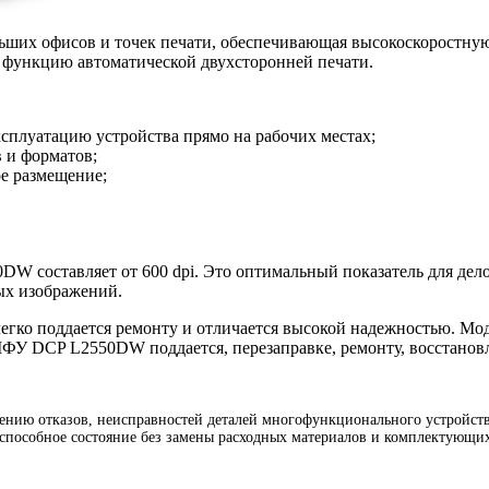
ьших офисов и точек печати, обеспечивающая высокоскоростную
е функцию автоматической двухсторонней печати.
плуатацию устройства прямо на рабочих местах;
в и форматов;
е размещение;
W составляет от 600 dpi. Это оптимальный показатель для дело
ых изображений.
гко поддается ремонту и отличается высокой надежностью. Мод
МФУ DCP L2550DW поддается, перезаправке, ремонту, восстанов
ию отказов, неисправностей деталей многофункционального устройства
способное состояние без замены расходных материалов и комплектующих