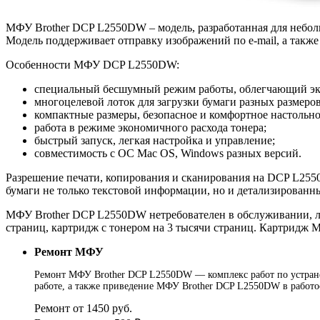
МФУ Brother DCP L2550DW – модель, разработанная для небол
Модель поддерживает отправку изображений по e-mail, а такж
Особенности МФУ DCP L2550DW:
специальный бесшумный режим работы, облегчающий экс
многоцелевой лоток для загрузки бумаги разных размеро
компактные размеры, безопасное и комфортное настольно
работа в режиме экономичного расхода тонера;
быстрый запуск, легкая настройка и управление;
совместимость с ОС Mac OS, Windows разных версий.
Разрешение печати, копирования и сканирования на DCP L2550D
бумаги не только текстовой информации, но и детализированн
МФУ Brother DCP L2550DW нетребователен в обслуживании, ле
страниц, картридж с тонером на 3 тысячи страниц. Картридж 
Ремонт МФУ
Ремонт МФУ Brother DCP L2550DW — комплекс работ по устранен
работе, а также приведение МФУ Brother DCP L2550DW в работо
Ремонт от 1450 руб.