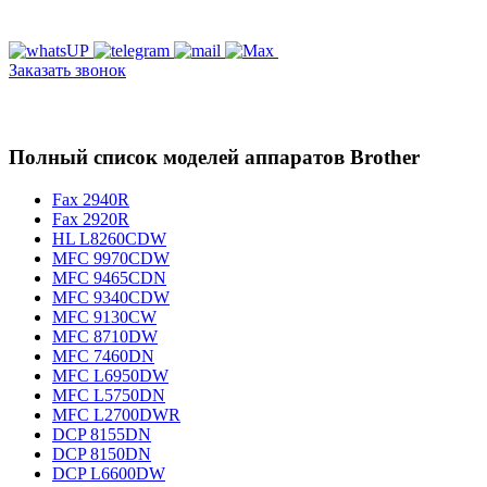
Заказать звонок
Полный список моделей аппаратов Brother
Fax 2940R
Fax 2920R
HL L8260CDW
MFC 9970CDW
MFC 9465CDN
MFC 9340CDW
MFC 9130CW
MFC 8710DW
MFC 7460DN
MFC L6950DW
MFC L5750DN
MFC L2700DWR
DCP 8155DN
DCP 8150DN
DCP L6600DW