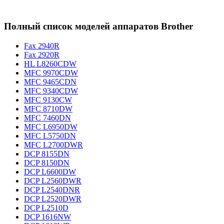
Полный список моделей аппаратов Brother
Fax 2940R
Fax 2920R
HL L8260CDW
MFC 9970CDW
MFC 9465CDN
MFC 9340CDW
MFC 9130CW
MFC 8710DW
MFC 7460DN
MFC L6950DW
MFC L5750DN
MFC L2700DWR
DCP 8155DN
DCP 8150DN
DCP L6600DW
DCP L2560DWR
DCP L2540DNR
DCP L2520DWR
DCP L2510D
DCP 1616NW