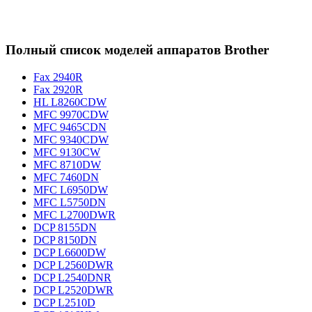
Полный список моделей аппаратов Brother
Fax 2940R
Fax 2920R
HL L8260CDW
MFC 9970CDW
MFC 9465CDN
MFC 9340CDW
MFC 9130CW
MFC 8710DW
MFC 7460DN
MFC L6950DW
MFC L5750DN
MFC L2700DWR
DCP 8155DN
DCP 8150DN
DCP L6600DW
DCP L2560DWR
DCP L2540DNR
DCP L2520DWR
DCP L2510D