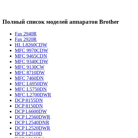
Полный список моделей аппаратов Brother
Fax 2940R
Fax 2920R
HL L8260CDW
MFC 9970CDW
MFC 9465CDN
MFC 9340CDW
MFC 9130CW
MFC 8710DW
MFC 7460DN
MFC L6950DW
MFC L5750DN
MFC L2700DWR
DCP 8155DN
DCP 8150DN
DCP L6600DW
DCP L2560DWR
DCP L2540DNR
DCP L2520DWR
DCP L2510D