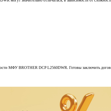
 могут значительно отличаться, в зависимости от сложност
ности МФУ BROTHER DCP L2560DWR. Готовы заключить договор