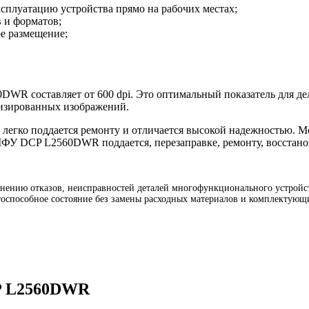
плуатацию устройства прямо на рабочих местах;
в и форматов;
е размещение;
WR составляет от 600 dpi. Это оптимальный показатель для дел
лизированных изображений.
егко поддается ремонту и отличается высокой надежностью. М
 МФУ DCP L2560DWR поддается, перезаправке, ремонту, восстан
ению отказов, неисправностей деталей многофункционального устройст
оспособное состояние без замены расходных материалов и комплектующи
CP L2560DWR