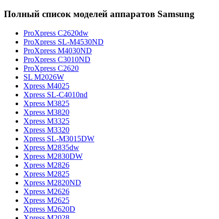
Полный список моделей аппаратов Samsung
ProXpress C2620dw
ProXpress SL-M4530ND
ProXpress M4030ND
ProXpress C3010ND
ProXpress C2620
SL M2026W
Xpress M4025
Xpress SL-C4010nd
Xpress M3825
Xpress M3820
Xpress M3325
Xpress M3320
Xpress SL-M3015DW
Xpress M2835dw
Xpress M2830DW
Xpress M2826
Xpress M2825
Xpress M2820ND
Xpress M2626
Xpress M2625
Xpress M2620D
Xpress M2028