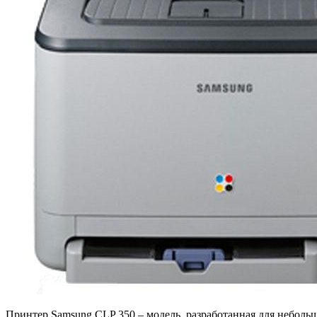
Принтер Samsung CLP 350 – модель, разработанная для неболь