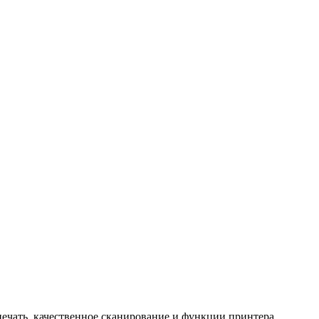
ечать, качественное сканирование и функции принтера.