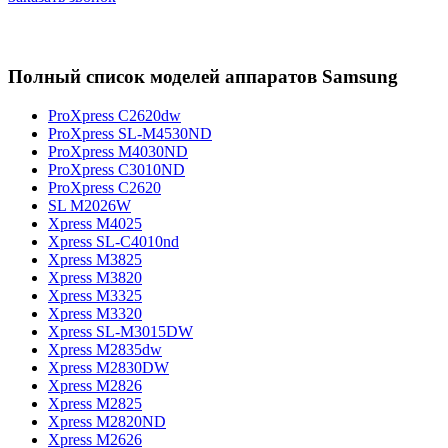
Полный список моделей аппаратов Samsung
ProXpress C2620dw
ProXpress SL-M4530ND
ProXpress M4030ND
ProXpress C3010ND
ProXpress C2620
SL M2026W
Xpress M4025
Xpress SL-C4010nd
Xpress M3825
Xpress M3820
Xpress M3325
Xpress M3320
Xpress SL-M3015DW
Xpress M2835dw
Xpress M2830DW
Xpress M2826
Xpress M2825
Xpress M2820ND
Xpress M2626