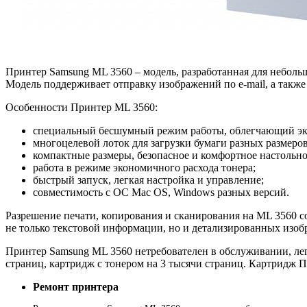
Принтер Samsung ML 3560 – модель, разработанная для неболь
Модель поддерживает отправку изображений по e-mail, а такж
Особенности Принтер ML 3560:
специальный бесшумный режим работы, облегчающий экс
многоцелевой лоток для загрузки бумаги разных размеро
компактные размеры, безопасное и комфортное настольно
работа в режиме экономичного расхода тонера;
быстрый запуск, легкая настройка и управление;
совместимость с ОС Mac OS, Windows разных версий.
Разрешение печати, копирования и сканирования на ML 3560 со
не только текстовой информации, но и детализированных изоб
Принтер Samsung ML 3560 нетребователен в обслуживании, лег
страниц, картридж с тонером на 3 тысячи страниц. Картридж П
Ремонт принтера