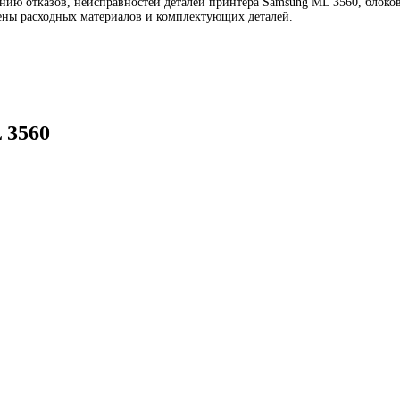
ию отказов, неисправностей деталей принтера Samsung ML 3560, блоков,
мены расходных материалов и комплектующих деталей.
 3560