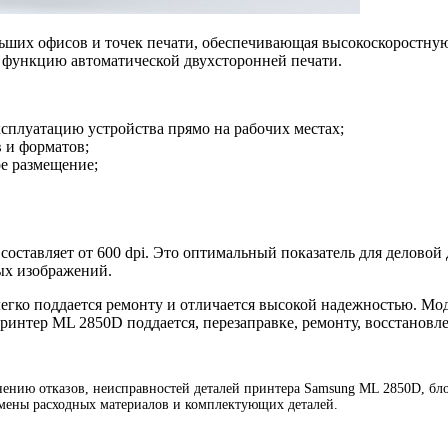
ьших офисов и точек печати, обеспечивающая высокоскоростную
е функцию автоматической двухсторонней печати.
плуатацию устройства прямо на рабочих местах;
в и форматов;
е размещение;
оставляет от 600 dpi. Это оптимальный показатель для деловой 
ых изображений.
егко поддается ремонту и отличается высокой надежностью. Мо
ринтер ML 2850D поддается, перезаправке, ремонту, восстановл
нию отказов, неисправностей деталей принтера Samsung ML 2850D, блок
амены расходных материалов и комплектующих деталей.