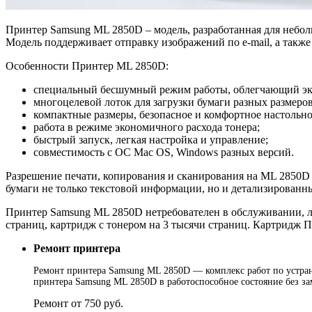
Принтер Samsung ML 2850D – модель, разработанная для небол
Модель поддерживает отправку изображений по e-mail, а такж
Особенности Принтер ML 2850D:
специальный бесшумный режим работы, облегчающий экс
многоцелевой лоток для загрузки бумаги разных размеро
компактные размеры, безопасное и комфортное настольно
работа в режиме экономичного расхода тонера;
быстрый запуск, легкая настройка и управление;
совместимость с ОС Mac OS, Windows разных версий.
Разрешение печати, копирования и сканирования на ML 2850D с
бумаги не только текстовой информации, но и детализированн
Принтер Samsung ML 2850D нетребователен в обслуживании, л
страниц, картридж с тонером на 3 тысячи страниц. Картридж П
Ремонт принтера
Ремонт принтера Samsung ML 2850D — комплекс работ по устране
принтера Samsung ML 2850D в работоспособное состояние без з
Ремонт от 750 руб.