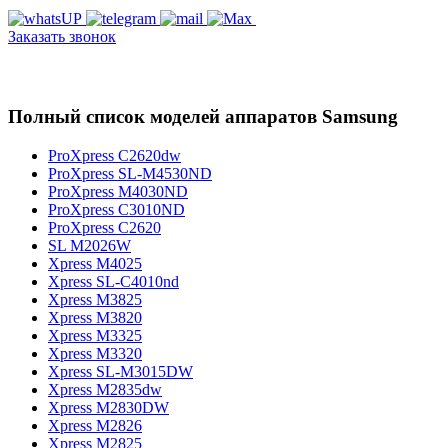
Заказать звонок
Полный список моделей аппаратов Samsung
ProXpress C2620dw
ProXpress SL-M4530ND
ProXpress M4030ND
ProXpress C3010ND
ProXpress C2620
SL M2026W
Xpress M4025
Xpress SL-C4010nd
Xpress M3825
Xpress M3820
Xpress M3325
Xpress M3320
Xpress SL-M3015DW
Xpress M2835dw
Xpress M2830DW
Xpress M2826
Xpress M2825