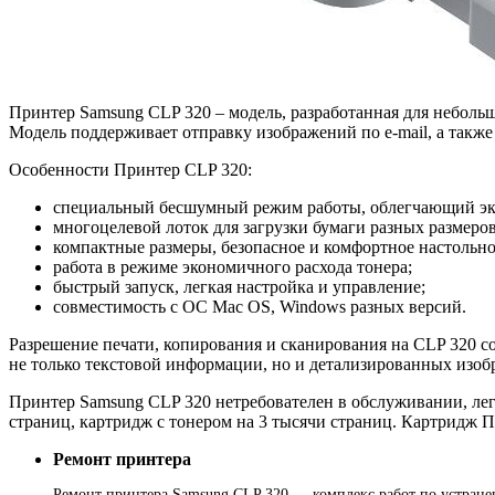
Принтер Samsung CLP 320 – модель, разработанная для неболь
Модель поддерживает отправку изображений по e-mail, а такж
Особенности Принтер CLP 320:
специальный бесшумный режим работы, облегчающий экс
многоцелевой лоток для загрузки бумаги разных размеро
компактные размеры, безопасное и комфортное настольно
работа в режиме экономичного расхода тонера;
быстрый запуск, легкая настройка и управление;
совместимость с ОС Mac OS, Windows разных версий.
Разрешение печати, копирования и сканирования на CLP 320 сос
не только текстовой информации, но и детализированных изоб
Принтер Samsung CLP 320 нетребователен в обслуживании, лег
страниц, картридж с тонером на 3 тысячи страниц. Картридж П
Ремонт принтера
Ремонт принтера Samsung CLP 320 — комплекс работ по устранен