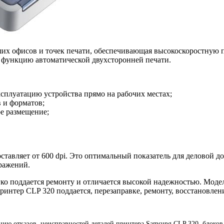
ших офисов и точек печати, обеспечивающая высокоскоростную п
е функцию автоматической двухсторонней печати.
плуатацию устройства прямо на рабочих местах;
в и форматов;
е размещение;
тавляет от 600 dpi. Это оптимальный показатель для деловой до
ражений.
ко поддается ремонту и отличается высокой надежностью. Моде
ринтер CLP 320 поддается, перезаправке, ремонту, восстановлен
ию отказов, неисправностей деталей принтера Samsung CLP 320, блоков,