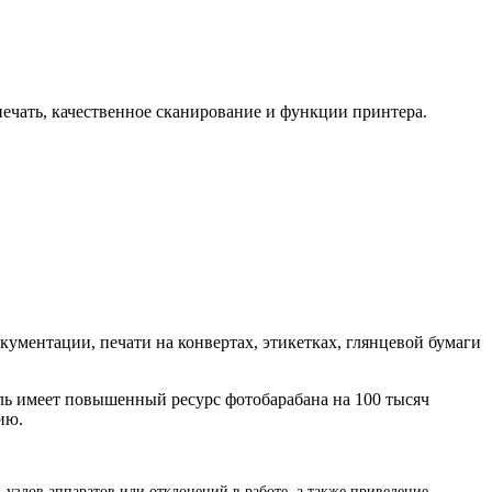
ечать, качественное сканирование и функции принтера.
кументации, печати на конвертах, этикетках, глянцевой бумаги
ль имеет повышенный ресурс фотобарабана на 100 тысяч
ию.
 узлов аппаратов или отклонений в работе, а также приведение