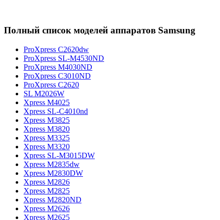
Полный список моделей аппаратов Samsung
ProXpress C2620dw
ProXpress SL-M4530ND
ProXpress M4030ND
ProXpress C3010ND
ProXpress C2620
SL M2026W
Xpress M4025
Xpress SL-C4010nd
Xpress M3825
Xpress M3820
Xpress M3325
Xpress M3320
Xpress SL-M3015DW
Xpress M2835dw
Xpress M2830DW
Xpress M2826
Xpress M2825
Xpress M2820ND
Xpress M2626
Xpress M2625