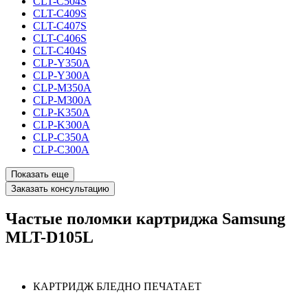
CLT-C504S
CLT-C409S
CLT-C407S
CLT-C406S
CLT-C404S
CLP-Y350A
CLP-Y300A
CLP-M350A
CLP-M300A
CLP-K350A
CLP-K300A
CLP-C350A
CLP-C300A
Показать еще
Заказать консультацию
Частые поломки картриджа Samsung
MLT-D105L
КАРТРИДЖ БЛЕДНО ПЕЧАТАЕТ