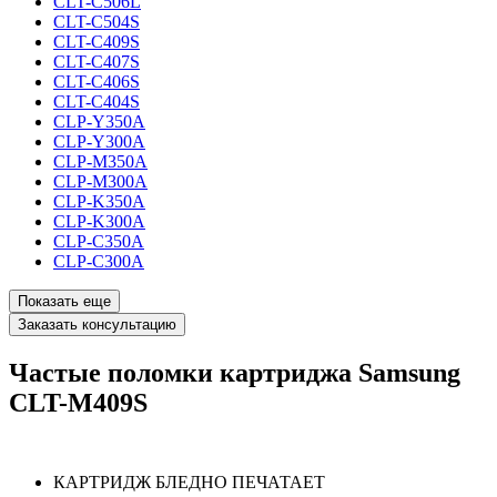
CLT-C506L
CLT-C504S
CLT-C409S
CLT-C407S
CLT-C406S
CLT-C404S
CLP-Y350A
CLP-Y300A
CLP-M350A
CLP-M300A
CLP-K350A
CLP-K300A
CLP-C350A
CLP-C300A
Показать еще
Заказать консультацию
Частые поломки картриджа Samsung
CLT-M409S
КАРТРИДЖ БЛЕДНО ПЕЧАТАЕТ