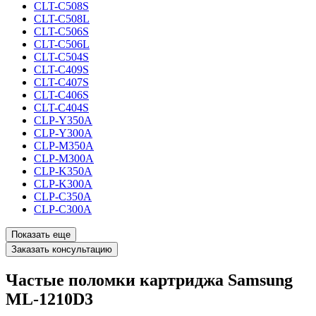
CLT-C508S
CLT-C508L
CLT-C506S
CLT-C506L
CLT-C504S
CLT-C409S
CLT-C407S
CLT-C406S
CLT-C404S
CLP-Y350A
CLP-Y300A
CLP-M350A
CLP-M300A
CLP-K350A
CLP-K300A
CLP-C350A
CLP-C300A
Показать еще
Заказать консультацию
Частые поломки картриджа Samsung
ML-1210D3