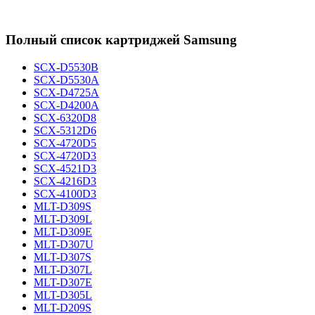
Полный список картриджей Samsung
SCX-D5530B
SCX-D5530A
SCX-D4725A
SCX-D4200A
SCX-6320D8
SCX-5312D6
SCX-4720D5
SCX-4720D3
SCX-4521D3
SCX-4216D3
SCX-4100D3
MLT-D309S
MLT-D309L
MLT-D309E
MLT-D307U
MLT-D307S
MLT-D307L
MLT-D307E
MLT-D305L
MLT-D209S