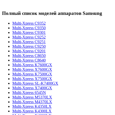
Полный список моделей аппаратов Samsung
Multi-Xpress C9352
Multi-Xpress C9350
Multi-Xpress C9301
Multi-Xpress C9252
Multi-Xpress C9251
Multi-Xpress C9250
Multi-Xpress C9201
Multi-Xpress C8650
Multi-Xpress C8640
Multi-Xpress K7600GX
Multi-Xpress X7600GX
Multi-Xpress K7500GX
Multi-Xpress X7500GX
Multi-Xpress SL-K7400GX
Multi-Xpress X7400GX
Multi-Xpress 6545N
Multi-Xpress M5370LX
Multi-Xpress M4370LX
Multi-Xpress K4350LX
Multi-Xpress K4300LX