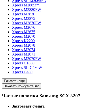
Xpress SL-M3065FD
Xpress M2885fm
Xpress M2880FW
Xpress M2876
Xpress M2875
Xpress M2870FW
Xpress M2676
Xpress M2675
Xpress M2670
Xpress K2200
Xpress M2078
Xpress M2074
Xpress M2071
Xpress M2070FW
Xpress C1860
Xpress SL-C480W
Xpress C480
Показать еще
Заказать консультацию
Частые поломки Samsung SCX 3207
Застревает бумага