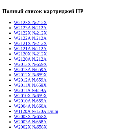
Полный список картриджей HP
W2123X №212X
W2123A №212A
W2122X №212X
W2122A №212A
W2121X №212X
W2121A №212A
W2120X №212X
W2120A №212A
W2013X №659X
W2013A №659A
W2012X №659X
W2012A №659A
W2011X №659X
W2011A №659A
W2010X №659X
W2010A №659A
W2004A №660A
W1120A №120A Drum
W2003X №658X
W2003A №658A
W2002X №658X