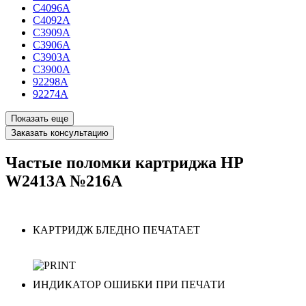
C4096A
C4092A
C3909A
C3906A
C3903A
C3900A
92298A
92274A
Показать еще
Заказать консультацию
Частые поломки картриджа HP
W2413A №216A
КАРТРИДЖ БЛЕДНО ПЕЧАТАЕТ
ИНДИКАТОР ОШИБКИ ПРИ ПЕЧАТИ