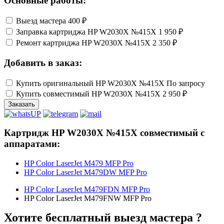
Основные работы:
Выезд мастера
400 ₽
Заправка картриджа HP W2030X №415X
1 950 ₽
Ремонт картриджа HP W2030X №415X
2 350 ₽
Добавить в заказ:
Купить оригинальный HP W2030X №415X
По запросу
Купить совместимый HP W2030X №415X
2 950 ₽
Заказать
Картридж HP W2030X №415X совместимый с
аппаратами:
HP Color LaserJet M479 MFP Pro
HP Color LaserJet M479DW MFP Pro
HP Color LaserJet M479FDN MFP Pro
HP Color LaserJet M479FNW MFP Pro
Хотите бесплатный выезд мастера ?