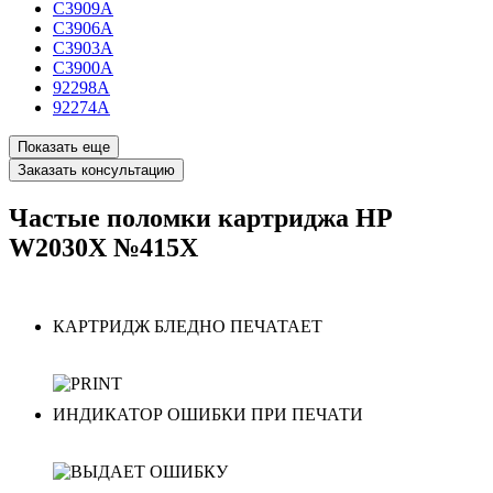
C3909A
C3906A
C3903A
C3900A
92298A
92274A
Показать еще
Заказать консультацию
Частые поломки картриджа HP
W2030X №415X
КАРТРИДЖ БЛЕДНО ПЕЧАТАЕТ
ИНДИКАТОР ОШИБКИ ПРИ ПЕЧАТИ