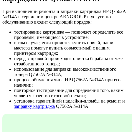
При выполнении ремонта и заправки картриджа HP Q7562A
№314A в сервисном центре ARNGROUP в услуги по
обслуживанию входит следующий порядок:
тестирование картриджа — позволяет определить все
проблемы, имеющиеся в устройстве;
в том случае, если придется купить новый, наши
мастера помогут купить совместимый с вашим
принтером картридж;
перед заправкой происходит очистка барабана от уже
отработанного тонера;
использование для заправки высококачественного
тонера Q7562A №314A;
процесс обнуления чипа HP Q7562A №314A при его
наличии;
повторное тестирование для определения того, каким
является качество итоговой печати;
установка гарантийной наклейки-пломбы на ремонт и
заправку картриджа
Q7562A №314A.