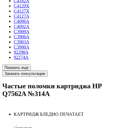
C4182X
C4129X
C4127X
C4127A
C4096A
C4092A
C3909A
C3906A
C3903A
C3900A
92298A
92274A
Показать еще
Заказать консультацию
Частые поломки картриджа HP
Q7562A №314A
КАРТРИДЖ БЛЕДНО ПЕЧАТАЕТ