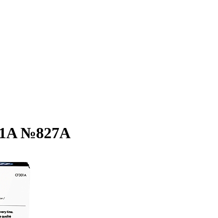
01A №827A