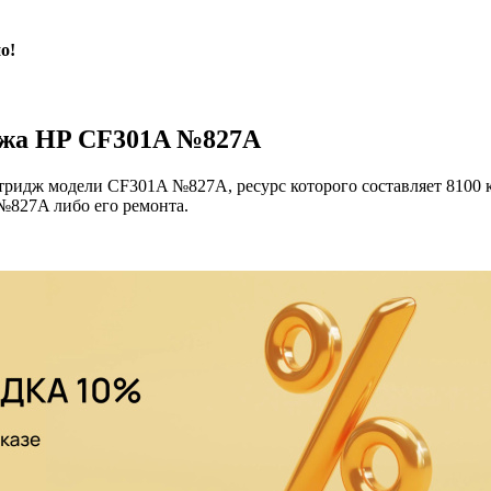
о!
джа HP CF301A №827A
ридж модели CF301A №827A, ресурс которого составляет 8100 ко
№827A либо его ремонта.