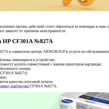
 выполнение прочих действий стоит обратиться за помощью в н
все зависит от причины неисправности
жа HP CF301A №827A
827A в сервисном центре ARNGROUP в услуги по обслуживани
облемы, имеющиеся в устройстве;
а помогут купить совместимый с вашим принтером картридж;
аботанного тонера;
а CF301A №827A;
чии;
яется качество итоговой печати;
правку картриджа
CF301A №827A.