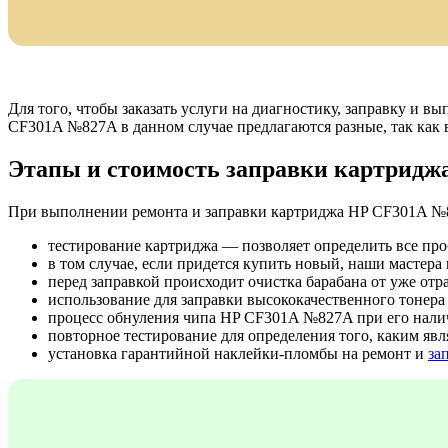
Для того, чтобы заказать услуги на диагностику, заправку и
CF301A №827A в данном случае предлагаются разные, так как 
Этапы и стоимость заправки картрид
При выполнении ремонта и заправки картриджа HP CF301A №
тестирование картриджа — позволяет определить все пр
в том случае, если придется купить новый, наши мастер
перед заправкой происходит очистка барабана от уже отр
использование для заправки высококачественного тонер
процесс обнуления чипа HP CF301A №827A при его нали
повторное тестирование для определения того, каким явл
установка гарантийной наклейки-пломбы на ремонт и
за