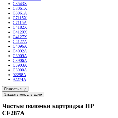
C8543X
C8061X
C8061A
C7115X
C7115A
C4182X
C4129X
C4127X
C4127A
C4096A
C4092A
C3909A
C3906A
C3903A
C3900A
92298A
92274A
Показать еще
Заказать консультацию
Частые поломки картриджа HP
CF287A