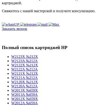
картриджей.
Свяжитесь с нашей мастерской и получите консультацию.
Заказать звонок
Полный список картриджей HP
W2123X №212X
W2123A №212A
W2122X №212X
W2122A №212A
W2121X №212X
W2121A №212A
W2120X №212X
W2120A №212A
W2013X №659X
W2013A №659A
W2012X №659X
W2012A №659A